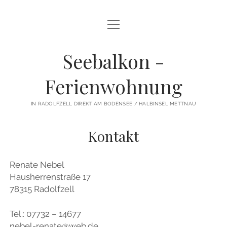
Menü
START
öffnen
DIE WOHNUNG
Seebalkon -
UMS HAUS
Ferienwohnung
RADOLFZELL
IN RADOLFZELL DIREKT AM BODENSEE / HALBINSEL METTNAU
METTNAU
Kontakt
INFO/PREISE
TERMINE/BUCHEN
Renate Nebel
Hausherrenstraße 17
Menü
KONTAKT
öffnen
78315 Radolfzell
KONTAKTFORMULAR
DATENSCHUTZ
Tel.: 07732 – 14677
IMPRESSUM
nebel-renate@web.de